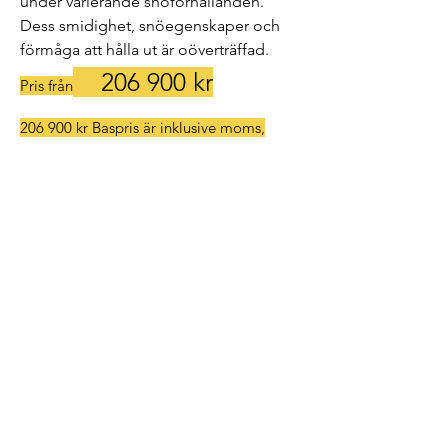
under varierande snöförhållanden. 
Dess smidighet, snöegenskaper och 
förmåga att hålla ut är oöverträffad.
206
900 kr
Pris från
206 900 kr Baspris är inklusive moms,
frakt- och registreringsavgifter.
Lidéns