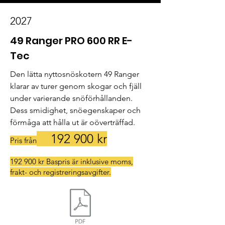
2027
49 Ranger PRO 600 RR E-
Tec
Den lätta nyttosnöskotern 49 Ranger 
klarar av turer genom skogar och fjäll 
under varierande snöförhållanden. 
Dess smidighet, snöegenskaper och 
förmåga att hålla ut är oöverträffad.
192
900 kr
Pris från
192 900 kr Baspris är inklusive moms,
frakt- och registreringsavgifter.