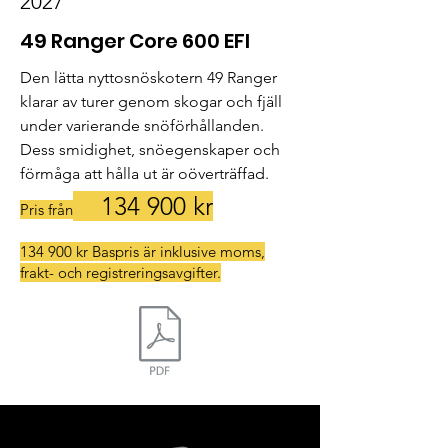
2027
49 Ranger Core 600 EFI
Den lätta nyttosnöskotern 49 Ranger 
klarar av turer genom skogar och fjäll 
under varierande snöförhållanden. 
Dess smidighet, snöegenskaper och 
förmåga att hålla ut är oöverträffad.
134
900 kr
Pris från
134 900 kr Baspris är inklusive moms,
frakt- och registreringsavgifter.