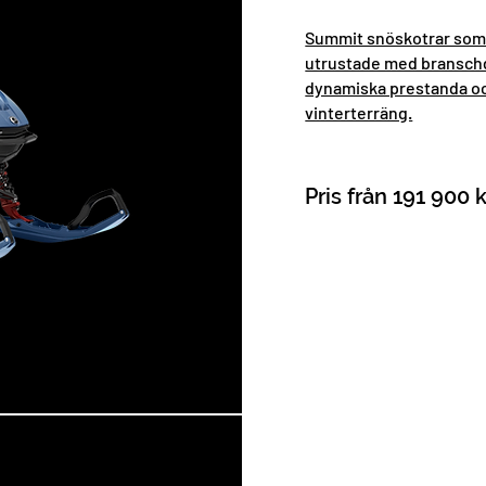
Summit snöskotrar som 
utrustade med branschd
dynamiska prestanda oc
vinterterräng.
Pris från 191 900 k