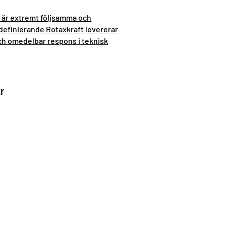
är extremt följsamma och
efinierande Rotaxkraft levererar
h omedelbar respons i teknisk
r