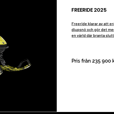
FREERIDE 2025
Freeride klarar av att e
djupsnö och gör det med 
en värld där branta slu
Pris från 235 900 