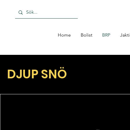
Home
Bolist
BRP
Jakt
DJUP SNÖ