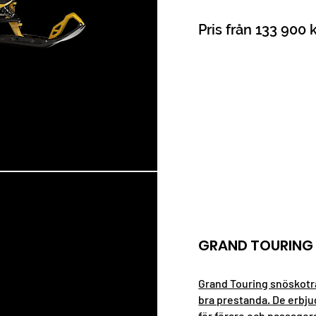
Pris från 133 900 
GRAND TOURING
Grand Touring snöskotrar
bra prestanda. De erbju
för förare och passager