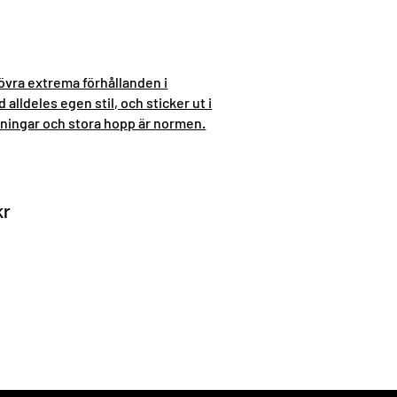
rövra extrema förhållanden i
alldeles egen stil, och sticker ut i
ttningar och stora hopp är normen.
kr