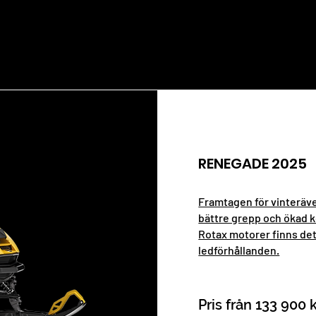
RENEGADE 2025
Framtagen för vinteräv
bättre grepp och ökad k
Rotax motorer finns det
ledförhållanden.
Pris från 133 900 