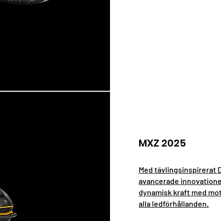
MXZ 2025
Med tävlingsinspirerat
avancerade innovatione
dynamisk kraft med mot
alla ledförhållanden.