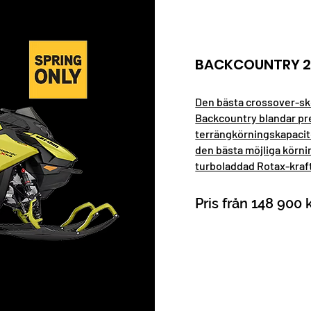
BACKCOUNTRY 2
Den bästa crossover-sk
Backcountry blandar pr
terrängkörningskapacite
den bästa möjliga körn
turboladdad Rotax-kraf
Pris från 148 900 