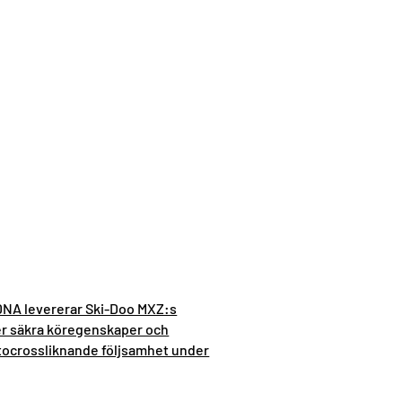
 DNA levererar Ski-Doo MXZ:s
r säkra köregenskaper och
ocrossliknande följsamhet under