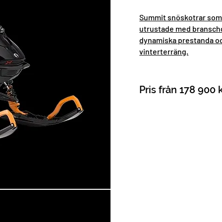
Summit snöskotrar som 
utrustade med branschd
dynamiska prestanda oc
vinterterräng.
Pris från 178 900 