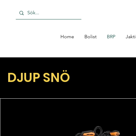
Home
Bolist
BRP
Jakt
DJUP SNÖ