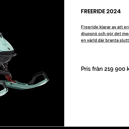
FREERIDE 2024
Freeride klarar av att e
djupsnö och gör det med 
en värld där branta slu
Pris från 219 900 