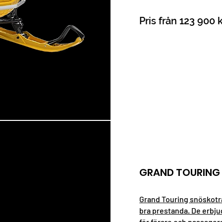
Pris från 123 900 
GRAND TOURING
Grand Touring snöskotrar
bra prestanda. De erbju
för förare och passager