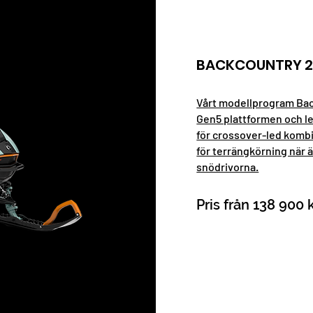
BACKCOUNTRY 
Vårt modellprogram Bac
Gen5 plattformen och l
för crossover-led komb
för terrängkörning när 
snödrivorna.
Pris från 138 900 