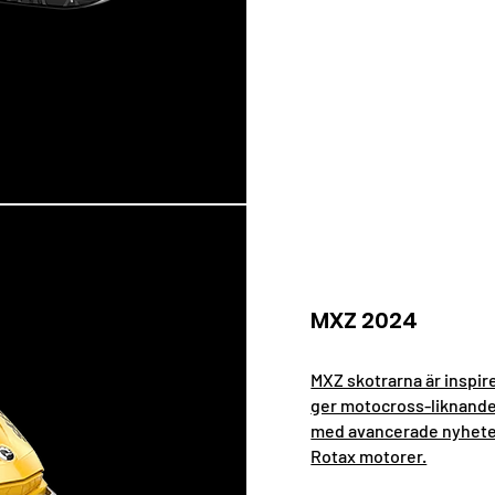
MXZ 2024
MXZ skotrarna är inspir
ger motocross-liknande
med avancerade nyhete
Rotax motorer.