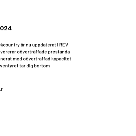
2024
kcountry är nu uppdaterat i REV
evererar oöverträffade prestanda
inerat med oöverträffad kapacitet
äventyret tar dig bortom
kr