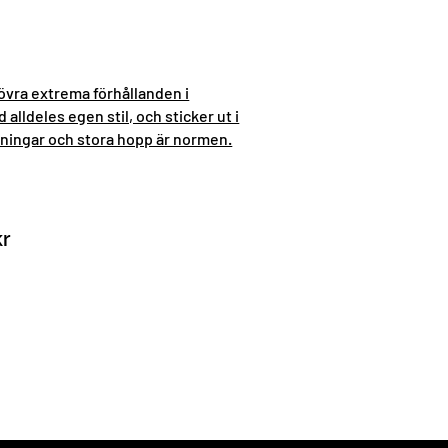
rövra extrema förhållanden i
alldeles egen stil, och sticker ut i
ttningar och stora hopp är normen.
kr