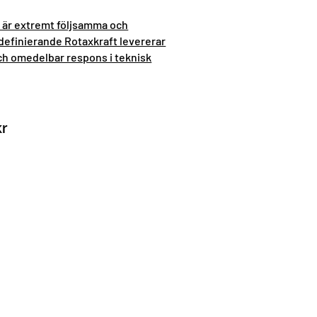
är extremt följsamma och
efinierande Rotaxkraft levererar
h omedelbar respons i teknisk
kr