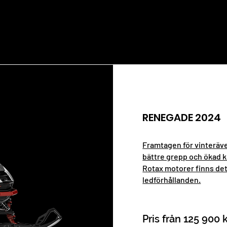
RENEGADE 2024
Framtagen för vinteräv
bättre grepp och ökad k
Rotax motorer finns det
ledförhållanden.
Pris från 125 900 