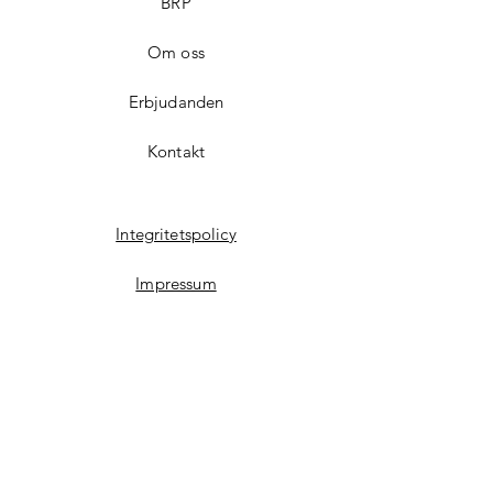
BRP
 - 120 x 15 x 1.25 Ripsaw† -drivband

Om oss
 - KYB 36 Skidstötdämpare

Erbjudanden
 - Styrskydd

Kontakt
 - Premium utsikt
Integritetspolicy
Impressum
Facebook
Instagram