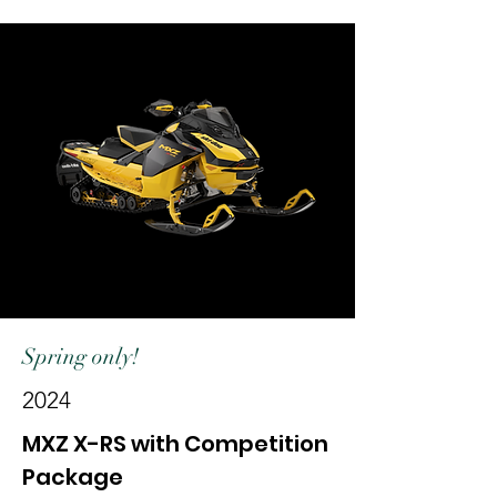
- Rotax® 850 E-TEC® -motor

- Högpresterande 4-kolvs bromsok 
med justerbart bromsreglage

- 10,25" (260 mm) pekinstrumentering i 
färg med BRP Connect och 
topografiska inbyggda kartor 
tillgängliga (endast 850 E-TEC)

- Smart-Shox semiaktiv fjädring 
tillgänglig
Spring only!
2024
MXZ X-RS with Competition
Package