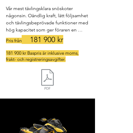
Vår mest tävlingsklara snöskoter 
någonsin. Oändlig kraft, lätt följsamhet 
och tävlingsbeprövade funktioner med 
hög kapacitet som ger föraren en 
obestridlig fördel gentemot leden och 
181
900 kr
Pris från
konkurrenterna.

181 900 kr Baspris är inklusive moms,
frakt- och registreringsavgifter.
- neo-yellow

- Kraftfulla, lätta och kapabla 
tävlingsklara funktioner.

- Rotax® 600R E-TEC®-motor

- Högpresterande 4-kolvs bromsok 
med justerbart bromshandtag
