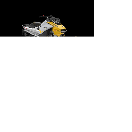
TEC® motorer

- Högpresterande 4-kolvs bromsok 
med justerbart bromsreglage
2024
MXZ Sport 600 EFI
Dynamisk ledprestanda med 
värdeorienterade funktioner och 
förtroendeingivande körning. En skoter 
full av skoj utan att plånboken töms.

123
900 kr
Pris från