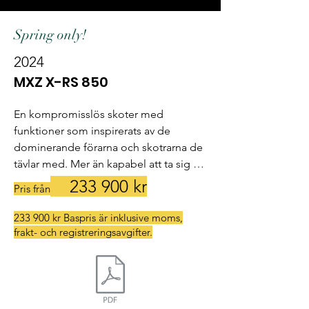
Spring only!
2024
MXZ X-RS 850
En kompromisslös skoter med 
funktioner som inspirerats av de 
dominerande förarna och skotrarna de 
tävlar med. Mer än kapabel att ta sig an 
de tuffaste lederna med 
233
900 kr
Pris från
förtroendeingivande lätthet.

233 900 kr Baspris är inklusive moms,
frakt- och registreringsavgifter.
- En kompromisslös tävlingsinspirerad 
skoter som utan problem tar sig an de 
tuffaste lederna.
