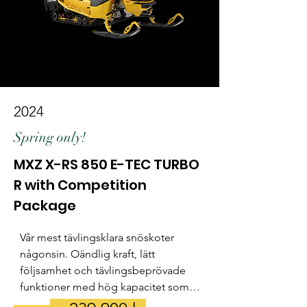
- KYB Pro 40 EA R kashima-belagda 
främre stötdämpare
2024
Spring only!
MXZ X-RS 850 E-TEC TURBO
R with Competition
Package
Vår mest tävlingsklara snöskoter 
någonsin. Oändlig kraft, lätt 
följsamhet och tävlingsbeprövade 
funktioner med hög kapacitet som 
ger föraren en obestridlig fördel 