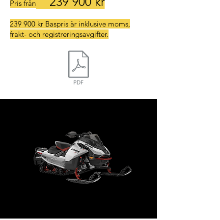
239
900 kr
Pris från
gentemot leden och konkurrenterna.

239 900 kr Baspris är inklusive moms,
frakt- och registreringsavgifter.
- neo-yellow

- Kraftfulla, lätta och kapabla 
tävlingsklara funktioner.

- Rotax® 850 E-TEC Turbo R med 
vatteninsprutningssystem

- Snabbstartläge (Launch control)

- Högpresterande 4-kolvs bromsok 
med justerbart bromshandtag

- KYB Pro 40 EA R kashima-belagda 
främre stötdämpare