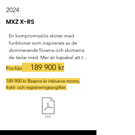
2024
MXZ X-RS
En kompromisslös skoter med 
funktioner som inspirerats av de 
dominerande förarna och skotrarna 
de tävlar med. Mer än kapabel att ta 
sig an de tuffaste lederna med 
189
900 kr
Pris från
förtroendeingivande lätthet.

189 900 kr Baspris är inklusive moms,
frakt- och registreringsavgifter.
- En kompromisslös 
tävlingsinspirerad skoter som utan 
problem tar sig an de tuffaste 
lederna.

- Rotax® 600R E-TEC® and 850 E-