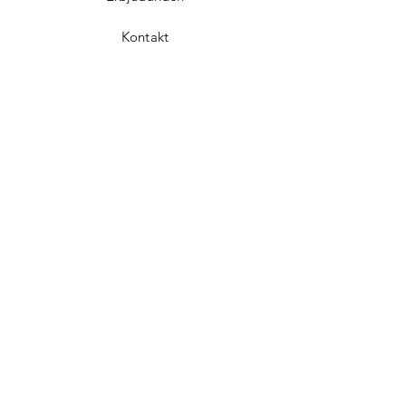
Kontakt
Integritetspolicy
Impressum
Facebook
Instagram
Följ med oss
Email