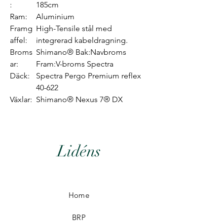
:
185cm
Ram:
Aluminium
Framg
High-Tensile stål med
affel:
integrerad kabeldragning.
Broms
Shimano® Bak:Navbroms
ar:
Fram:V-broms Spectra
Däck:
Spectra Pergo Premium reflex
40-622
Växlar:
Shimano® Nexus 7® DX
Lidéns
Home
BRP