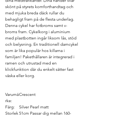
dina medtrafikanter. Dina händer vilar
skönt på styrets komforthandtag och
med mjuka breda däck rullar du
behagligt fram på de flesta underlag.
Denna cykel har fotbroms samt v-
broms fram. Cykelkorg i aluminium
med plastbotten ingår liksom lås, stöd
och belysning. En traditionell damcykel
som är lika populär hos killarna i
familjen! Pakethållaren är integrerad i
ramen och utrustad med en
klickfunktion där du enkelt sätter fast
väska eller korg.
Varumä
Crescent
rke:
Färg:
Silver Pearl matt
Storlek
51cm Passar dig mellan 160-