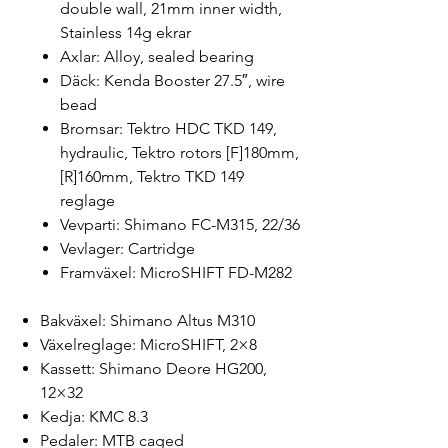
double wall, 21mm inner width,
Stainless 14g ekrar
Axlar: Alloy, sealed bearing
Däck: Kenda Booster 27.5″, wire
bead
Bromsar: Tektro HDC TKD 149,
hydraulic, Tektro rotors [F]180mm,
[R]160mm, Tektro TKD 149
reglage
Vevparti: Shimano FC-M315, 22/36
Vevlager: Cartridge
Framväxel: MicroSHIFT FD-M282
Bakväxel: Shimano Altus M310
Växelreglage: MicroSHIFT, 2×8
Kassett: Shimano Deore HG200,
12×32
Kedja: KMC 8.3
Pedaler: MTB caged