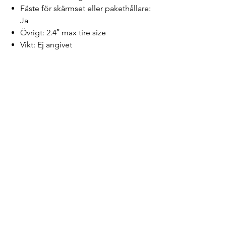
Fäste för skärmset eller pakethållare:
Ja
Övrigt:
2.4″ max tire size
Vikt: Ej angivet
Lidéns
Home
BRP
Om oss
Erbjudanden